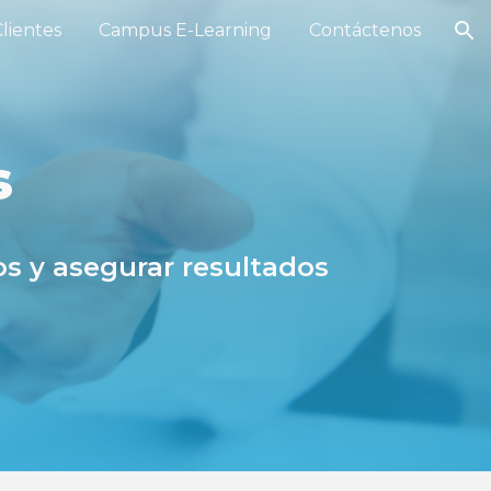
lientes
Campus E-Learning
Contáctenos
ion
s
os y asegurar resultados