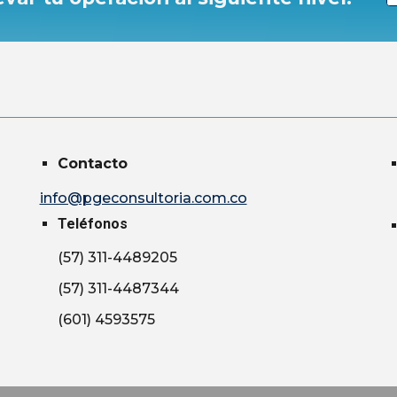
Cont
a
cto
info@pgeconsultoria.com.co
Teléfonos
(57) 311-4489205
(57) 311-4487344
(601) 4593575